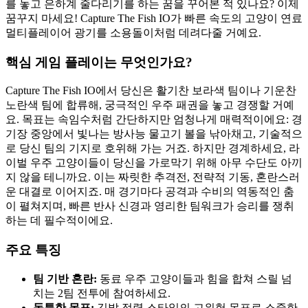
를 놓고 은하계 줄다리기를 하는 꿈을 꾸어본 적 있나요? 이제
꿈꾸지 마세요! Capture The Fish IO가 빠른 속도의 고양이 연료
멀티플레이어 광기를 소용돌이처럼 데려다줄 거예요.
핵심 게임 플레이는 무엇인가요?
Capture The Fish IO에서 당신은 활기찬 보라색 팀이나 기운찬
노란색 팀에 합류해, 궁극적인 우주 패권을 놓고 경쟁할 거예
요. 목표는 속임수처럼 간단하지만 엄청나게 매력적이에요: 경
기장 중앙에서 빛나는 방사능 물고기 볼을 낚아채고, 기술적으
로 당신 팀의 기지로 호위해 가는 거죠. 하지만 경계하세요, 라
이벌 우주 고양이들이 당신을 가로막기 위해 아무 수단도 아끼
지 않을 테니까요. 이는 짜릿한 추격전, 전략적 기동, 혼란스러
운 대결로 이어지죠. 매 경기마다 공격과 수비의 역동적인 춤
이 펼쳐지며, 빠른 반사 신경과 영리한 팀워크가 승리를 쟁취
하는 데 필수적이에요.
주요 특징
팀 기반 혼란:
동료 우주 고양이들과 힘을 합쳐 스릴 넘
치는 2팀 전투에 참여하세요.
독특한 목표:
깃발 점령 스타일의 고위험 목표로 소중한