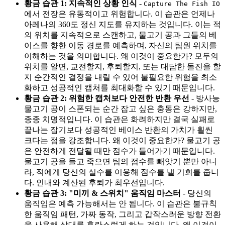
황금 습관 1: 지속적인 상황 인식
-
Capture The Fish IO
에서 전장은 유동적이고 위험합니다. 이 습관은 언제나
아레나의 360도 정신 지도를 유지하는 것입니다. 이는 적
의 위치를 지속적으로 스캔하고, 물고기 공과 그들의 베
이스를 향한 이동 경로를 예측하며, 자신의 팀원 위치를
이해하는 것을 의미합니다. 왜 이것이 중요한가? 모두의
위치를 알면, 교전할지, 후퇴할지, 또는 대담한 돌진을 할
지 순간적인 결정을 내릴 수 있어 불필요한 위험을 최소
화하고 성공적인 캡처를 최대화할 수 있기 때문입니다.
황금 습관 2: 위험한 캡처보다 안전한 반환 우선
- 방사능
물고기 공이 스폰되는 순간 잡고 싶은 충동은 강하지만,
종종 치명적입니다. 이 습관은 화려하지만 결국 실패로
끝나는 잡기보다 성공적인 베이스 반환의 가치가 훨씬
크다는 점을 강조합니다. 왜 이것이 중요한가? 물고기 공
은 안전하게 전달될 때만 점수가 들어가기 때문입니다.
물고기 공을 들고 죽으면 팀의 점수를 빼앗기 뿐만 아니
라, 적에게 당신의 실수를 이용해 점수를 낼 기회를 줍니
다. 인내와 계산된 후퇴가 최우선입니다.
황금 습관 3: "미끼 & 스위치" 움직임 마스터
- 당신의
움직임은 예측 가능해서는 안 됩니다. 이 습관은 불규칙
한 움직임 패턴, 가짜 동작, 그리고 갑작스러운 방향 전환
을 사용해 상대를 혼란스럽게 하는 것입니다. 왜 이것이