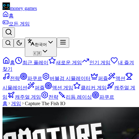
money games
홈
모든 게임
한국어
🇰🇷
홈
최근 플레이
새로운 게임
인기 게임
내 즐겨
찾기
전략
파쿠르
버블검 시뮬레이터
퍼즐
액션
시뮬레이션
퍼즐
액션 게임
클리커 게임
캐주얼 게
임
캐주얼 게임
전략
리듬 레이싱
파쿠르
홈
게임
Capture The Fish IO