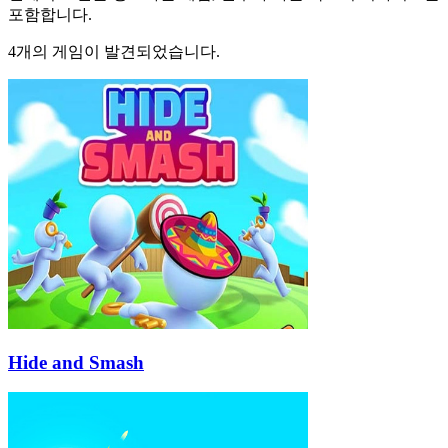
포함합니다.
4개의 게임이 발견되었습니다.
Hide and Smash