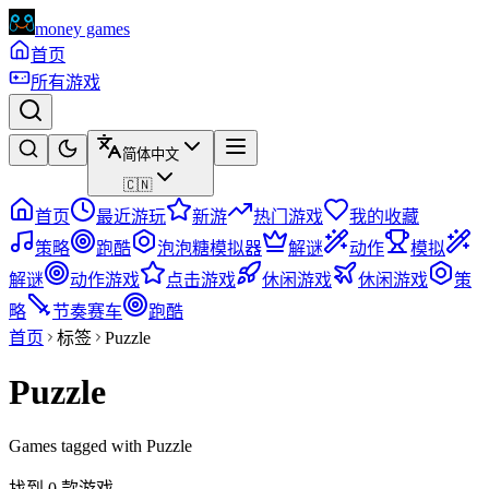
money games
首页
所有游戏
简体中文
🇨🇳
首页
最近游玩
新游
热门游戏
我的收藏
策略
跑酷
泡泡糖模拟器
解谜
动作
模拟
解谜
动作游戏
点击游戏
休闲游戏
休闲游戏
策
略
节奏赛车
跑酷
首页
标签
Puzzle
Puzzle
Games tagged with Puzzle
找到 0 款游戏