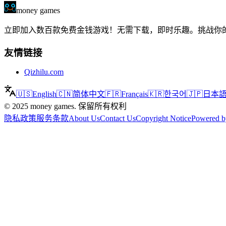
money games
立即加入数百款免费金钱游戏！无需下载，即时乐趣。挑战你的运气
友情链接
Qizhilu.com
🇺🇸
English
🇨🇳
简体中文
🇫🇷
Français
🇰🇷
한국어
🇯🇵
日本
©
2025
money games
.
保留所有权利
隐私政策
服务条款
About Us
Contact Us
Copyright Notice
Powered b