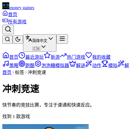
money games
首页
所有游戏
简体中文
🇨🇳
首页
最近游玩
新游
热门游戏
我的收藏
策略
跑酷
泡泡糖模拟器
解谜
动作
模拟
解
首页
标签
冲刺竞速
冲刺竞速
快节奏的竞技比赛，专注于速通和快速反应。
找到 1 款游戏