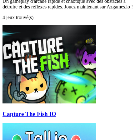
Un gameplay d'arcade rapide et chaotique avec des obstacles à
détruire et des réflexes rapides. Jouez maintenant sur Azgames.io !
4 jeux trouvé(s)
Capture The Fish IO