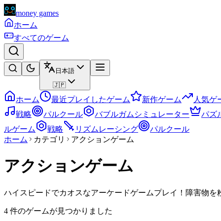
money games
ホーム
すべてのゲーム
日本語
🇯🇵
ホーム
最近プレイしたゲーム
新作ゲーム
人気ゲ
戦略
パルクール
バブルガムシミュレーター
パズ
ルゲーム
戦略
リズムレーシング
パルクール
ホーム
カテゴリ
アクションゲーム
アクションゲーム
ハイスピードでカオスなアーケードゲームプレイ！障害物を粉砕し
4 件のゲームが見つかりました