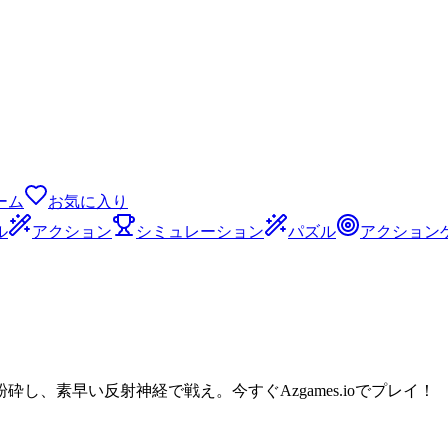
ーム
お気に入り
ル
アクション
シミュレーション
パズル
アクション
、素早い反射神経で戦え。今すぐAzgames.ioでプレイ！