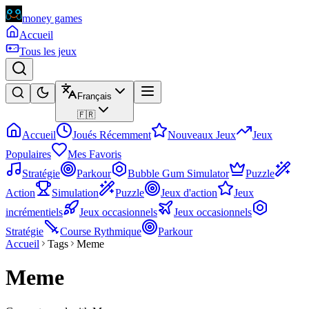
money games
Accueil
Tous les jeux
Français
🇫🇷
Accueil
Joués Récemment
Nouveaux Jeux
Jeux
Populaires
Mes Favoris
Stratégie
Parkour
Bubble Gum Simulator
Puzzle
Action
Simulation
Puzzle
Jeux d'action
Jeux
incrémentiels
Jeux occasionnels
Jeux occasionnels
Stratégie
Course Rythmique
Parkour
Accueil
Tags
Meme
Meme