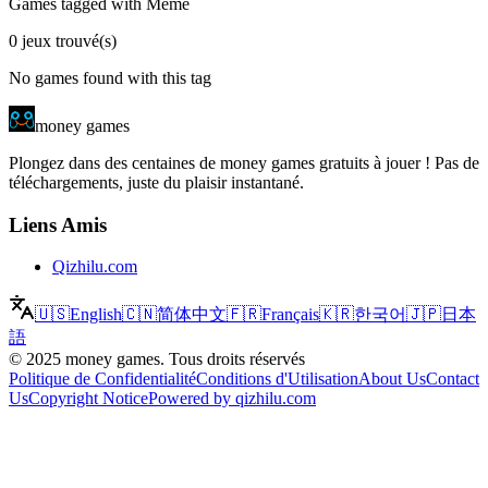
Games tagged with Meme
0 jeux trouvé(s)
No games found with this tag
money games
Plongez dans des centaines de money games gratuits à jouer ! Pas de
téléchargements, juste du plaisir instantané.
Liens Amis
Qizhilu.com
🇺🇸
English
🇨🇳
简体中文
🇫🇷
Français
🇰🇷
한국어
🇯🇵
日本
語
©
2025
money games
.
Tous droits réservés
Politique de Confidentialité
Conditions d'Utilisation
About Us
Contact
Us
Copyright Notice
Powered by qizhilu.com