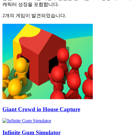
캐릭터 성장을 포함합니다.
2개의 게임이 발견되었습니다.
Giant Crowd io House Capture
Infinite Gum Simulator