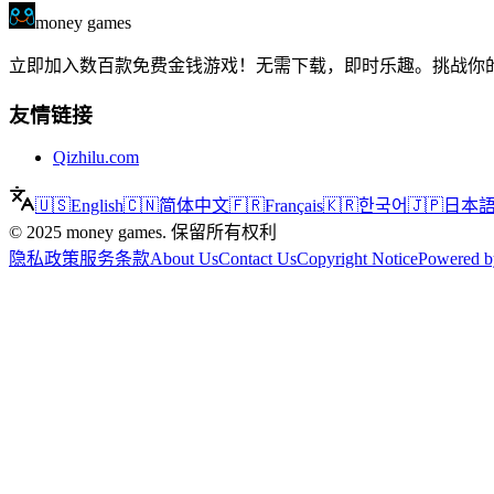
money games
立即加入数百款免费金钱游戏！无需下载，即时乐趣。挑战你的运气
友情链接
Qizhilu.com
🇺🇸
English
🇨🇳
简体中文
🇫🇷
Français
🇰🇷
한국어
🇯🇵
日本
©
2025
money games
.
保留所有权利
隐私政策
服务条款
About Us
Contact Us
Copyright Notice
Powered b