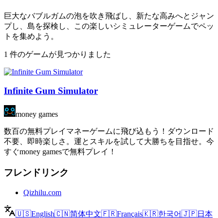
巨大なバブルガムの泡を吹き飛ばし、新たな高みへとジャン
プし、島を探検し、この楽しいシミュレーターゲームでペッ
トを集めよう。
1 件のゲームが見つかりました
Infinite Gum Simulator
money games
数百の無料プレイマネーゲームに飛び込もう！ダウンロード
不要、即時楽しさ。運とスキルを試して大勝ちを目指せ。今
すぐmoney gamesで無料プレイ！
フレンドリンク
Qizhilu.com
🇺🇸
English
🇨🇳
简体中文
🇫🇷
Français
🇰🇷
한국어
🇯🇵
日本