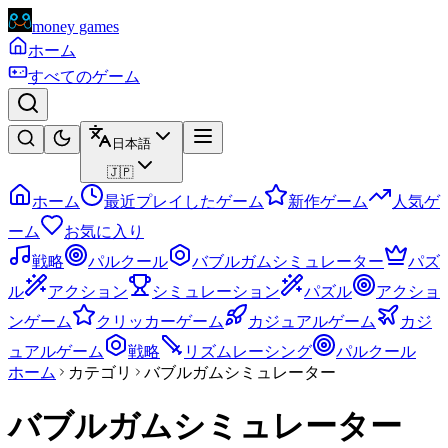
money games
ホーム
すべてのゲーム
日本語
🇯🇵
ホーム
最近プレイしたゲーム
新作ゲーム
人気ゲ
ーム
お気に入り
戦略
パルクール
バブルガムシミュレーター
パズ
ル
アクション
シミュレーション
パズル
アクショ
ンゲーム
クリッカーゲーム
カジュアルゲーム
カジ
ュアルゲーム
戦略
リズムレーシング
パルクール
ホーム
カテゴリ
バブルガムシミュレーター
バブルガムシミュレーター