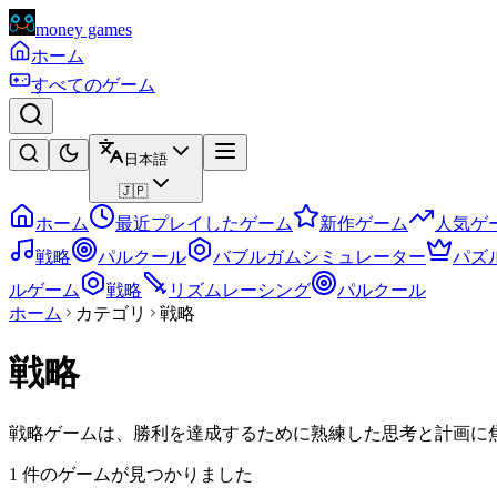
money games
ホーム
すべてのゲーム
日本語
🇯🇵
ホーム
最近プレイしたゲーム
新作ゲーム
人気ゲ
戦略
パルクール
バブルガムシミュレーター
パズ
ルゲーム
戦略
リズムレーシング
パルクール
ホーム
カテゴリ
戦略
戦略
戦略ゲームは、勝利を達成するために熟練した思考と計画に
1 件のゲームが見つかりました