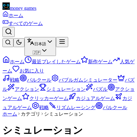
money games
ホーム
すべてのゲーム
日本語
🇯🇵
ホーム
最近プレイしたゲーム
新作ゲーム
人気ゲ
ーム
お気に入り
戦略
パルクール
バブルガムシミュレーター
パズ
ル
アクション
シミュレーション
パズル
アクショ
ンゲーム
クリッカーゲーム
カジュアルゲーム
カジ
ュアルゲーム
戦略
リズムレーシング
パルクール
ホーム
カテゴリ
シミュレーション
シミュレーション