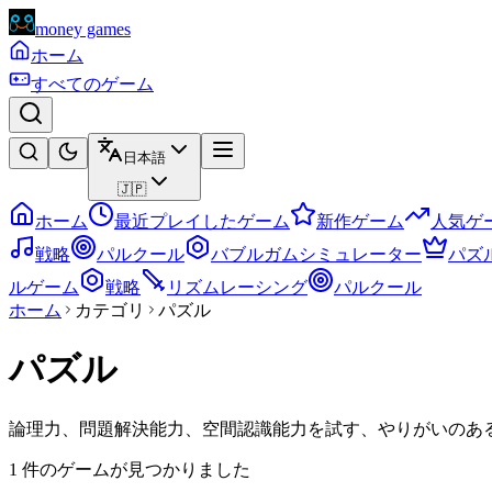
money games
ホーム
すべてのゲーム
日本語
🇯🇵
ホーム
最近プレイしたゲーム
新作ゲーム
人気ゲ
戦略
パルクール
バブルガムシミュレーター
パズ
ルゲーム
戦略
リズムレーシング
パルクール
ホーム
カテゴリ
パズル
パズル
論理力、問題解決能力、空間認識能力を試す、やりがいのあ
1 件のゲームが見つかりました