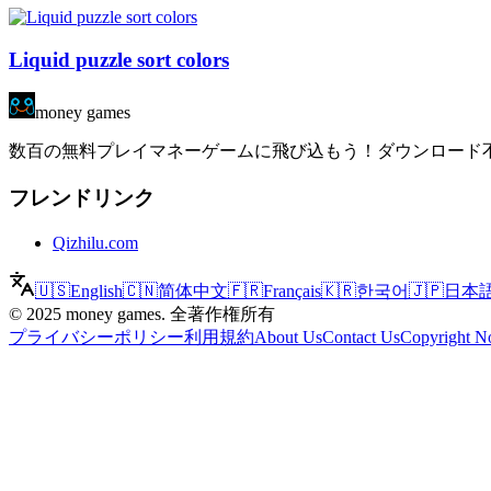
Liquid puzzle sort colors
money games
数百の無料プレイマネーゲームに飛び込もう！ダウンロード不要
フレンドリンク
Qizhilu.com
🇺🇸
English
🇨🇳
简体中文
🇫🇷
Français
🇰🇷
한국어
🇯🇵
日本
©
2025
money games
.
全著作権所有
プライバシーポリシー
利用規約
About Us
Contact Us
Copyright No