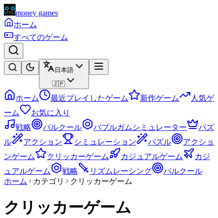
money games
ホーム
すべてのゲーム
日本語
🇯🇵
ホーム
最近プレイしたゲーム
新作ゲーム
人気ゲ
ーム
お気に入り
戦略
パルクール
バブルガムシミュレーター
パズ
ル
アクション
シミュレーション
パズル
アクショ
ンゲーム
クリッカーゲーム
カジュアルゲーム
カジ
ュアルゲーム
戦略
リズムレーシング
パルクール
ホーム
カテゴリ
クリッカーゲーム
クリッカーゲーム