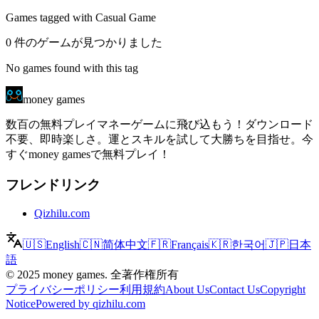
Games tagged with Casual Game
0 件のゲームが見つかりました
No games found with this tag
money games
数百の無料プレイマネーゲームに飛び込もう！ダウンロード
不要、即時楽しさ。運とスキルを試して大勝ちを目指せ。今
すぐmoney gamesで無料プレイ！
フレンドリンク
Qizhilu.com
🇺🇸
English
🇨🇳
简体中文
🇫🇷
Français
🇰🇷
한국어
🇯🇵
日本
語
©
2025
money games
.
全著作権所有
プライバシーポリシー
利用規約
About Us
Contact Us
Copyright
Notice
Powered by qizhilu.com