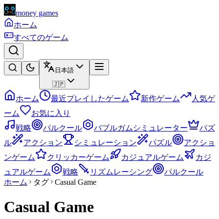
money games
ホーム
すべてのゲーム
日本語
🇯🇵
ホーム
最近プレイしたゲーム
新作ゲーム
人気ゲ
ーム
お気に入り
戦略
パルクール
バブルガムシミュレーター
パズ
ル
アクション
シミュレーション
パズル
アクショ
ンゲーム
クリッカーゲーム
カジュアルゲーム
カジ
ュアルゲーム
戦略
リズムレーシング
パルクール
ホーム
タグ
Casual Game
Casual Game