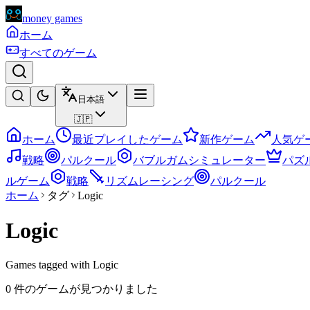
money games
ホーム
すべてのゲーム
日本語
🇯🇵
ホーム
最近プレイしたゲーム
新作ゲーム
人気ゲ
戦略
パルクール
バブルガムシミュレーター
パズ
ルゲーム
戦略
リズムレーシング
パルクール
ホーム
タグ
Logic
Logic
Games tagged with Logic
0 件のゲームが見つかりました