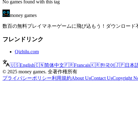
No games found with this tag
money games
数百の無料プレイマネーゲームに飛び込もう！ダウンロード不要
フレンドリンク
Qizhilu.com
🇺🇸
English
🇨🇳
简体中文
🇫🇷
Français
🇰🇷
한국어
🇯🇵
日本
©
2025
money games
.
全著作権所有
プライバシーポリシー
利用規約
About Us
Contact Us
Copyright No