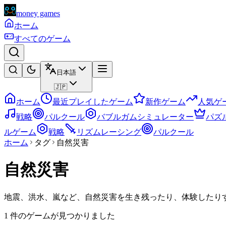
money games
ホーム
すべてのゲーム
日本語
🇯🇵
ホーム
最近プレイしたゲーム
新作ゲーム
人気ゲ
戦略
パルクール
バブルガムシミュレーター
パズ
ルゲーム
戦略
リズムレーシング
パルクール
ホーム
タグ
自然災害
自然災害
地震、洪水、嵐など、自然災害を生き残ったり、体験したり
1 件のゲームが見つかりました