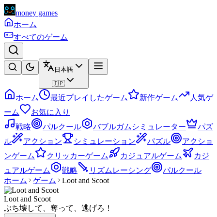
money games
ホーム
すべてのゲーム
日本語
🇯🇵
ホーム
最近プレイしたゲーム
新作ゲーム
人気ゲ
ーム
お気に入り
戦略
パルクール
バブルガムシミュレーター
パズ
ル
アクション
シミュレーション
パズル
アクショ
ンゲーム
クリッカーゲーム
カジュアルゲーム
カジ
ュアルゲーム
戦略
リズムレーシング
パルクール
ホーム
ゲーム
Loot and Scoot
Loot and Scoot
ぶち壊して、奪って、逃げろ！