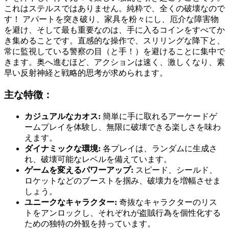
これはステルスではありません。純粋で、全くの破壊なので
す！ アパートを突き破り、家具を粉々にし、厄介な障害物
を避け、そして最も重要なのは、手に入るコインをすべてか
き集めることです。直感的な操作で、スリリングな降下と、
常に監視している警察の目（と手！）を避けることに集中で
きます。奥へ進むほど、アクションは速く、激しくなり、素
早い反射神経と戦略的思考が求められます。
主な特徴：
カジュアルなカオス:
簡単に手に取れるアーケードゲ
ームプレイを体験し、無限に破壊できる楽しさを味わ
えます。
ダイナミックな環境:
各プレイは、ランダムに生成さ
れ、破壊可能なレベルを備えています。
ゲームを変えるパワーアップ:
スピード、シールド、
ロケットなどのブーストを掴み、破壊力を増幅させま
しょう。
ユニークなキャラクター:
奇抜なキャラクターのリス
トをアンロックし、それぞれが盗賊行為を個性化する
ための独特の外観を持っています。