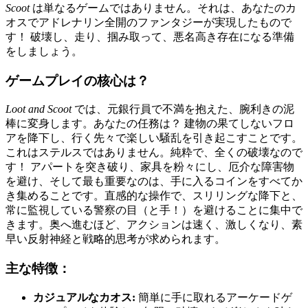
Scoot
は単なるゲームではありません。それは、あなたのカ
オスでアドレナリン全開のファンタジーが実現したもので
す！ 破壊し、走り、掴み取って、悪名高き存在になる準備
をしましょう。
ゲームプレイの核心は？
Loot and Scoot
では、元銀行員で不満を抱えた、腕利きの泥
棒に変身します。あなたの任務は？ 建物の果てしないフロ
アを降下し、行く先々で楽しい騒乱を引き起こすことです。
これはステルスではありません。純粋で、全くの破壊なので
す！ アパートを突き破り、家具を粉々にし、厄介な障害物
を避け、そして最も重要なのは、手に入るコインをすべてか
き集めることです。直感的な操作で、スリリングな降下と、
常に監視している警察の目（と手！）を避けることに集中で
きます。奥へ進むほど、アクションは速く、激しくなり、素
早い反射神経と戦略的思考が求められます。
主な特徴：
カジュアルなカオス:
簡単に手に取れるアーケードゲ