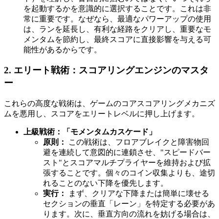
を起動するかを意識的に選択することです。これは非
常に重要です。なぜなら、最適なパワーアップの使用
は、ランを延長し、有利な経路をクリアし、重要なモ
メンタムを節約し、最終スコアに直接影響を与える可
能性があるからです。
2. エリート戦術：スコアリングエンジンのマスタ
ー
これらの高度な戦術は、ゲームのコアスコアリングメカニズ
ムを悪用し、スコアをエリートレベルに押し上げます。
上級戦術：「モメンタムカスケード」
原則：
この戦術は、フロアブレイクと障害物回
避を連続して意図的に連鎖させ、"スピードバー
スト"とスコアマルチプライヤーを維持および拡
張することです。個々のコイン収集よりも、途切
れることのない下降を優先します。
実行：
まず、クリアな下降または簡単に壊せる
セクションの垂直「レーン」を特定する必要があ
ります。次に、垂直方向の流れを妨げる場合は、