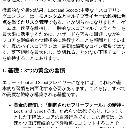
徹底的な分析の結果、Loot and Scootの主要な「スコアリン
グエンジン」は、
モメンタムとマルチプライヤーの維持に焦
点を当てたリスク管理
であることが明らかになりました。ゲ
ームは、速度を維持し、一時的なスコアマルチプライヤーを
最大限に活用するために、ハザードを巧みに回避しながら、
フロアを継続的かつ積極的に進行することを報酬としていま
す。真のハイスコアランは、最初は綿密なコイン収集ではな
く、落下距離を最大化し、途切れることのない下降チェーン
を維持することにあります。
1. 基礎：3つの黄金の習慣
エリートLoot and Scootプレイヤーになるには、これらの基
本的な習慣を内面化する必要があります。これらは、すべて
の高度な戦略が構築される基盤です。
黄金の習慣1：「制御されたフリーフォール」の精神
-
では、ためらいは死であり、ゆっくり
Loot and Scoot
とした下降はスコアの自殺行為です。この習慣は、迅
速かつほぼ連続的な下降軌道にコミットすることで