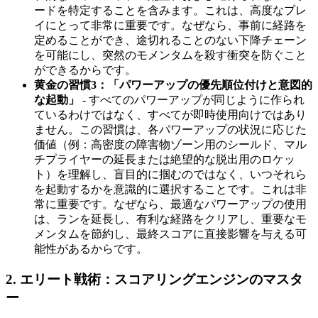
ードを特定することを含みます。これは、高度なプレ
イにとって非常に重要です。なぜなら、事前に経路を
定めることができ、途切れることのない下降チェーン
を可能にし、突然のモメンタムを殺す衝突を防ぐこと
ができるからです。
黄金の習慣3：「パワーアップの優先順位付けと意図的
な起動」
- すべてのパワーアップが同じように作られ
ているわけではなく、すべてが即時使用向けではあり
ません。この習慣は、各パワーアップの状況に応じた
価値（例：高密度の障害物ゾーン用のシールド、マル
チプライヤーの延長または絶望的な脱出用のロケッ
ト）を理解し、盲目的に掴むのではなく、いつそれら
を起動するかを意識的に選択することです。これは非
常に重要です。なぜなら、最適なパワーアップの使用
は、ランを延長し、有利な経路をクリアし、重要なモ
メンタムを節約し、最終スコアに直接影響を与える可
能性があるからです。
2. エリート戦術：スコアリングエンジンのマスタ
ー