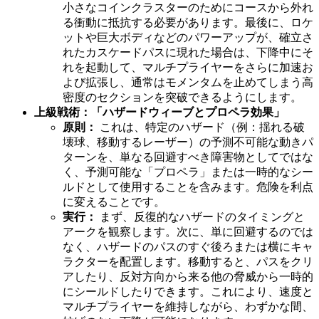
小さなコインクラスターのためにコースから外れ
る衝動に抵抗する必要があります。最後に、ロケ
ットや巨大ボディなどのパワーアップが、確立さ
れたカスケードパスに現れた場合は、下降中にそ
れを起動して、マルチプライヤーをさらに加速お
よび拡張し、通常はモメンタムを止めてしまう高
密度のセクションを突破できるようにします。
上級戦術：「ハザードウィーブとプロペラ効果」
原則：
これは、特定のハザード（例：揺れる破
壊球、移動するレーザー）の予測不可能な動きパ
ターンを、単なる回避すべき障害物としてではな
く、予測可能な「プロペラ」または一時的なシー
ルドとして使用することを含みます。危険を利点
に変えることです。
実行：
まず、反復的なハザードのタイミングと
アークを観察します。次に、単に回避するのでは
なく、ハザードのパスのすぐ後ろまたは横にキャ
ラクターを配置します。移動すると、パスをクリ
アしたり、反対方向から来る他の脅威から一時的
にシールドしたりできます。これにより、速度と
マルチプライヤーを維持しながら、わずかな間、