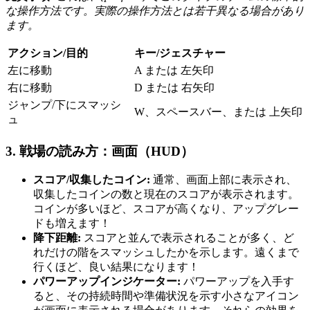
な操作方法です。実際の操作方法とは若干異なる場合があり
ます。
アクション/目的
キー/ジェスチャー
左に移動
A または 左矢印
右に移動
D または 右矢印
ジャンプ/下にスマッシ
W、スペースバー、または 上矢印
ュ
3. 戦場の読み方：画面（HUD）
スコア/収集したコイン:
通常、画面上部に表示され、
収集したコインの数と現在のスコアが表示されます。
コインが多いほど、スコアが高くなり、アップグレー
ドも増えます！
降下距離:
スコアと並んで表示されることが多く、ど
れだけの階をスマッシュしたかを示します。遠くまで
行くほど、良い結果になります！
パワーアップインジケーター:
パワーアップを入手す
ると、その持続時間や準備状況を示す小さなアイコン