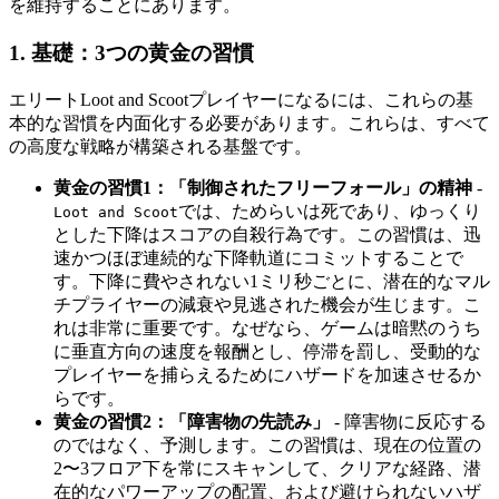
を維持することにあります。
1. 基礎：3つの黄金の習慣
エリートLoot and Scootプレイヤーになるには、これらの基
本的な習慣を内面化する必要があります。これらは、すべて
の高度な戦略が構築される基盤です。
黄金の習慣1：「制御されたフリーフォール」の精神
-
では、ためらいは死であり、ゆっくり
Loot and Scoot
とした下降はスコアの自殺行為です。この習慣は、迅
速かつほぼ連続的な下降軌道にコミットすることで
す。下降に費やされない1ミリ秒ごとに、潜在的なマル
チプライヤーの減衰や見逃された機会が生じます。こ
れは非常に重要です。なぜなら、ゲームは暗黙のうち
に垂直方向の速度を報酬とし、停滞を罰し、受動的な
プレイヤーを捕らえるためにハザードを加速させるか
らです。
黄金の習慣2：「障害物の先読み」
- 障害物に反応する
のではなく、予測します。この習慣は、現在の位置の
2〜3フロア下を常にスキャンして、クリアな経路、潜
在的なパワーアップの配置、および避けられないハザ