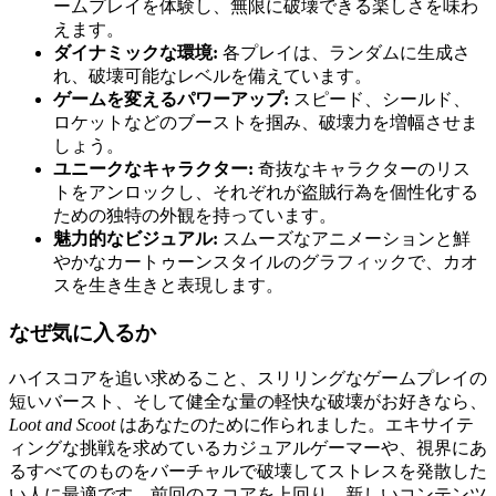
ームプレイを体験し、無限に破壊できる楽しさを味わ
えます。
ダイナミックな環境:
各プレイは、ランダムに生成さ
れ、破壊可能なレベルを備えています。
ゲームを変えるパワーアップ:
スピード、シールド、
ロケットなどのブーストを掴み、破壊力を増幅させま
しょう。
ユニークなキャラクター:
奇抜なキャラクターのリス
トをアンロックし、それぞれが盗賊行為を個性化する
ための独特の外観を持っています。
魅力的なビジュアル:
スムーズなアニメーションと鮮
やかなカートゥーンスタイルのグラフィックで、カオ
スを生き生きと表現します。
なぜ気に入るか
ハイスコアを追い求めること、スリリングなゲームプレイの
短いバースト、そして健全な量の軽快な破壊がお好きなら、
Loot and Scoot
はあなたのために作られました。エキサイテ
ィングな挑戦を求めているカジュアルゲーマーや、視界にあ
るすべてのものをバーチャルで破壊してストレスを発散した
い人に最適です。前回のスコアを上回り、新しいコンテンツ