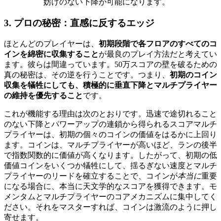
妨げのない下降が可能になります。
3. プロの秘密：直感に反するエッジ
ほとんどのプレイヤーは、
初期段階で各フロアのすべてのコ
インを綿密に収集すること
が最良のプレイ方法だと考えてい
ます。彼らは間違っています。50万スコアの壁を破るための
真の秘密は、その逆を行うことです。つまり、
初期のコイン
収集を犠牲にしても、積極的に垂直下降とマルチプライヤー
の維持を優先すること
です。
これが機能する理由は次のとおりです。迅速で途切れること
のない下降とパワーアップの連鎖から得られるスコアマルチ
プライヤーは、初期の個々のコインの価値をはるかに上回り
ます。コインは、マルチプライヤーが高いほど、ランの後半
で指数関数的に価値が高くなります。したがって、初期の低
価値コインをいくつか犠牲にして、揺るぎない速度とマルチ
プライヤーのリードを確立することで、コインが
本当に
重要
になる場合に、本当に天文学的なスコアを獲得できます。モ
メンタムとマルチプライヤーのコアメカニズムに集中してく
ださい。それをマスターすれば、コインは激流のように押し
寄せます。