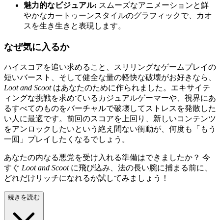
魅力的なビジュアル:
スムーズなアニメーションと鮮
やかなカートゥーンスタイルのグラフィックで、カオ
スを生き生きと表現します。
なぜ気に入るか
ハイスコアを追い求めること、スリリングなゲームプレイの
短いバースト、そして健全な量の軽快な破壊がお好きなら、
Loot and Scoot
はあなたのために作られました。エキサイテ
ィングな挑戦を求めているカジュアルゲーマーや、視界にあ
るすべてのものをバーチャルで破壊してストレスを発散した
い人に最適です。前回のスコアを上回り、新しいコンテンツ
をアンロックしたいという絶え間ない衝動が、何度も「もう
一回」プレイしたくなるでしょう。
あなたの内なる悪党を受け入れる準備はできましたか？ 今
すぐ
Loot and Scoot
に飛び込み、法の長い腕に捕まる前に、
どれだけリッチになれるか試してみましょう！
続きを読む