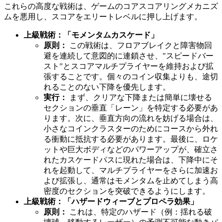
これらの高度な戦術は、ゲームのコアスコアリングメカニズ
ムを悪用し、スコアをエリートレベルに押し上げます。
上級戦術：「モメンタムカスケード」
原則：
この戦術は、フロアブレイクと障害物回
避を連続して意図的に連鎖させ、"スピードバー
スト"とスコアマルチプライヤーを維持および拡
張することです。個々のコイン収集よりも、途切
れることのない下降を優先します。
実行：
まず、クリアな下降または簡単に壊せる
セクションの垂直「レーン」を特定する必要があ
ります。次に、垂直方向の流れを妨げる場合は、
小さなコインクラスターのためにコースから外れ
る衝動に抵抗する必要があります。最後に、ロケ
ットや巨大ボディなどのパワーアップが、確立さ
れたカスケードパスに現れた場合は、下降中にそ
れを起動して、マルチプライヤーをさらに加速お
よび拡張し、通常はモメンタムを止めてしまう高
密度のセクションを突破できるようにします。
上級戦術：「ハザードウィーブとプロペラ効果」
原則：
これは、特定のハザード（例：揺れる破