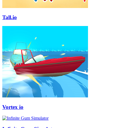
Tall.io
Vortex io