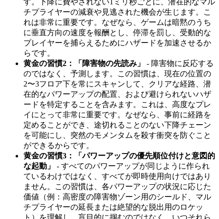
す。下降に費やされない1ミリ秒ごとに、潜在的なマル
チプライヤーの減衰や見逃された機会が生じます。こ
れは非常に重要です。なぜなら、ゲームは暗黙のうち
に垂直方向の速度を報酬とし、停滞を罰し、受動的な
プレイヤーを捕らえるためにハザードを加速させるか
らです。
黄金の習慣2：「障害物の先読み」
- 障害物に反応する
のではなく、予測します。この習慣は、現在の位置の
2〜3フロア下を常にスキャンして、クリアな経路、潜
在的なパワーアップの配置、および避けられないハザ
ードを特定することを含みます。これは、高度なプレ
イにとって非常に重要です。なぜなら、事前に経路を
定めることができ、途切れることのない下降チェーン
を可能にし、突然のモメンタムを殺す衝突を防ぐこと
ができるからです。
黄金の習慣3：「パワーアップの優先順位付けと意図的
な起動」
- すべてのパワーアップが同じように作られ
ているわけではなく、すべてが即時使用向けではあり
ません。この習慣は、各パワーアップの状況に応じた
価値（例：高密度の障害物ゾーン用のシールド、マル
チプライヤーの延長または絶望的な脱出用のロケッ
ト）を理解し、盲目的に掴むのではなく、いつそれら