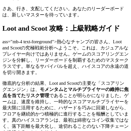
さあ、行き、支配してください。あなたのリーダーボード
は、新しいマスターを待っています。
Loot and Scoot 攻略：上級戦略ガイド
ass="mb-4 text-foreground">熱心なチャンプの皆さん、Loot
and Scootの究極戦術分析へようこそ。これは、カジュアルな
プレイヤー向けではありません。ゲームのスコアリングエン
ジンを分解し、リーダーボードを制覇するためのマスターク
ラスです。単なるサバイバルを超え、ハイスコアの永遠の道
を切り開きます。
徹底的な分析の結果、Loot and Scootの主要な「スコアリン
グエンジン」は、
モメンタムとマルチプライヤーの維持に焦
点を当てたリスク管理
であることが明らかになりました。ゲ
ームは、速度を維持し、一時的なスコアマルチプライヤーを
最大限に活用するために、ハザードを巧みに回避しながら、
フロアを継続的かつ積極的に進行することを報酬としていま
す。真のハイスコアランは、最初は綿密なコイン収集ではな
く、落下距離を最大化し、途切れることのない下降チェーン