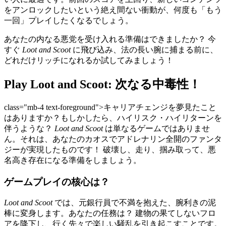
をアンロックしたいという絶え間ない衝動が、何度も「もう
一回」プレイしたくなるでしょう。
あなたの内なる悪党を受け入れる準備はできましたか？ 今
すぐ
Loot and Scoot
に飛び込み、法の長い腕に捕まる前に、
どれだけリッチになれるか試してみましょう！
Play Loot and Scoot: 次なる中毒性！
class="mb-4 text-foreground">キャリアチェンジを夢見たこと
はありますか？もしかしたら、ハイリスク・ハイリターンを
伴うような？
Loot and Scoot
は単なるゲームではありませ
ん。それは、あなたのカオスでアドレナリン全開のファンタ
ジーが実現したものです！ 破壊し、走り、掴み取って、悪
名高き存在になる準備をしましょう。
ゲームプレイの核心は？
Loot and Scoot
では、元銀行員で不満を抱えた、腕利きの泥
棒に変身します。あなたの任務は？ 建物の果てしないフロ
アを降下し、行く先々で楽しい騒乱を引き起こすことです。